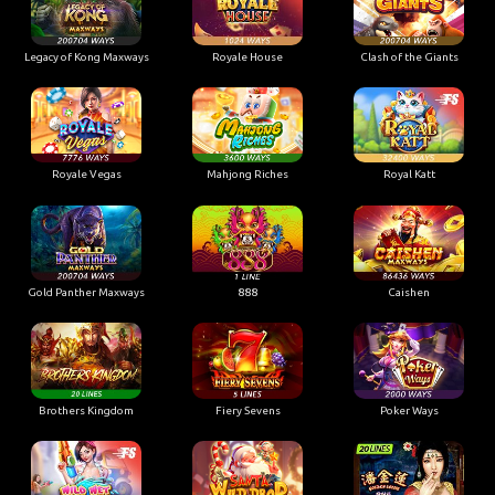
Legacy of Kong Maxways
Royale House
Clash of the Giants
Royale Vegas
Mahjong Riches
Royal Katt
Gold Panther Maxways
888
Caishen
Brothers Kingdom
Fiery Sevens
Poker Ways