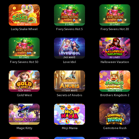
Lucky Snake Wheel
Fiery Sevens Hot 5
Fiery Sevens Hot 20
Fiery Sevens Hot 50
Love Idol
Halloween Vacation
Gold West
Secrets of Anubis
Brothers Kingdom 2
Magic Kitty
Moji Mania
Gemstone Rush