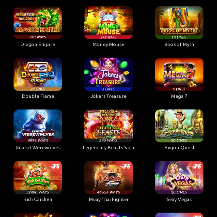
Dragon Empire
Money Mouse
Book of Myth
Double Flame
Jokers Treasure
Mega 7
Rise of Werewolves
Legendary Beasts Saga
Hugon Quest
Rich Caishen
Muay Thai Fighter
Sexy Vegas