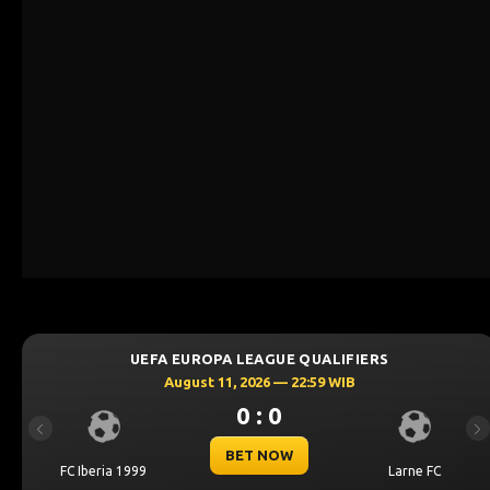
 EUROPA LEAGUE QUALIFIERS
UEFA CH
August 11, 2026 — 22:59 WIB
Aug
0 : 0
Previous
Ne
BET NOW
Larne FC
Bodo Glimt