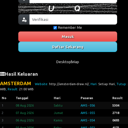
Remember Me
Masuk
Daftar Sekarang
Desktop
Wap
Hasil Keluaran
AMSTERDAM
Website:
http://amsterdam-draw.nl/
, Hari:
Setiap Hari
, Tutup:
WIB
, Result:
21:00 WIB
No
Tanggal
Hari
Pasaran
Result
1
08 Aug 2026
Sabtu
AMS - 056
5304
2
07 Aug 2026
Jumat
AMS - 055
2718
3
06 Aug 2026
Kamis
AMS - 054
0693
4
05 Aug 2026
Rabu
AMS - 053
4175