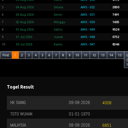
5
04 Aug 2026
Selasa
AMS - 052
2830
6
03 Aug 2026
Senin
AMS - 051
7491
7
02 Aug 2026
Minggu
AMS - 050
1605
8
01 Aug 2026
Sabtu
AMS - 049
9324
9
31 Jul 2026
Jumat
AMS - 048
0752
10
30 Jul 2026
Kamis
AMS - 047
8346
First
1
2
3
4
5
6
7
8
9
10
11
12
13
14
15
(
)
Togel Result
HK SIANG
09-08-2026
4008
TOTO WUHAN
01-01-1970
MALAYSIA
08-08-2026
6851