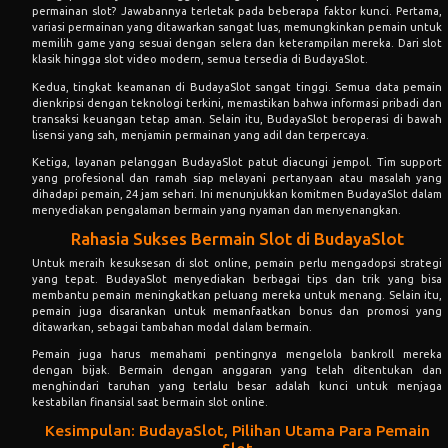
permainan slot? Jawabannya terletak pada beberapa faktor kunci. Pertama,
variasi permainan yang ditawarkan sangat luas, memungkinkan pemain untuk
memilih game yang sesuai dengan selera dan keterampilan mereka. Dari slot
klasik hingga slot video modern, semua tersedia di BudayaSlot.
Kedua, tingkat keamanan di BudayaSlot sangat tinggi. Semua data pemain
dienkripsi dengan teknologi terkini, memastikan bahwa informasi pribadi dan
transaksi keuangan tetap aman. Selain itu, BudayaSlot beroperasi di bawah
lisensi yang sah, menjamin permainan yang adil dan terpercaya.
Ketiga, layanan pelanggan BudayaSlot patut diacungi jempol. Tim support
yang profesional dan ramah siap melayani pertanyaan atau masalah yang
dihadapi pemain, 24 jam sehari. Ini menunjukkan komitmen BudayaSlot dalam
menyediakan pengalaman bermain yang nyaman dan menyenangkan.
Rahasia Sukses Bermain Slot di BudayaSlot
Untuk meraih kesuksesan di slot online, pemain perlu mengadopsi strategi
yang tepat. BudayaSlot menyediakan berbagai tips dan trik yang bisa
membantu pemain meningkatkan peluang mereka untuk menang. Selain itu,
pemain juga disarankan untuk memanfaatkan bonus dan promosi yang
ditawarkan, sebagai tambahan modal dalam bermain.
Pemain juga harus memahami pentingnya mengelola bankroll mereka
dengan bijak. Bermain dengan anggaran yang telah ditentukan dan
menghindari taruhan yang terlalu besar adalah kunci untuk menjaga
kestabilan finansial saat bermain slot online.
Kesimpulan: BudayaSlot, Pilihan Utama Para Pemain
Slot