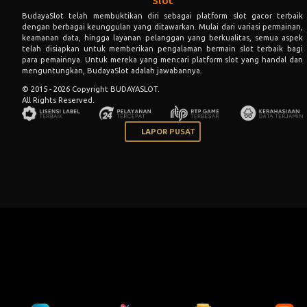
BudayaSlot telah membuktikan diri sebagai platform slot gacor terbaik
dengan berbagai keunggulan yang ditawarkan. Mulai dari variasi permainan,
keamanan data, hingga layanan pelanggan yang berkualitas, semua aspek
telah disiapkan untuk memberikan pengalaman bermain slot terbaik bagi
para pemainnya. Untuk mereka yang mencari platform slot yang handal dan
menguntungkan, BudayaSlot adalah jawabannya.
© 2015 - 2026 Copyright BUDAYASLOT.
All Rights Reserved.
LAPOR PUSAT