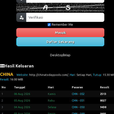
Remember Me
Masuk
Daftar Sekarang
Desktop
Wap
Hasil Keluaran
CHINA
Website:
http://chinatodaypools.com/
, Hari:
Setiap Hari
, Tutup:
15:30 W
Result:
16:00 WIB
No
Tanggal
Hari
Pasaran
Result
1
06 Aug 2026
Kamis
CHN - 052
2513
2
05 Aug 2026
Rabu
CHN - 051
8027
3
04 Aug 2026
Selasa
CHN - 050
9438
4
03 Aug 2026
Senin
CHN - 049
0691