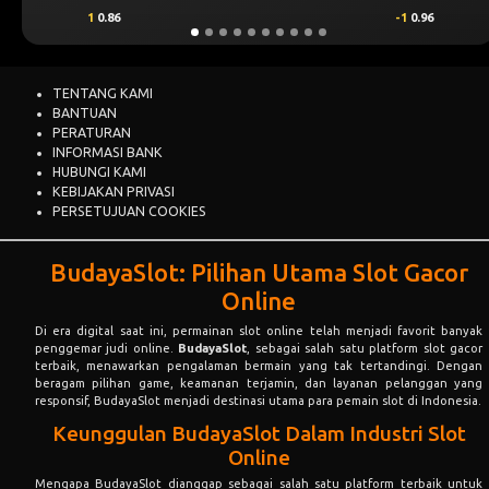
-1
0.96
-0.5
0.95
TENTANG KAMI
BANTUAN
PERATURAN
INFORMASI BANK
HUBUNGI KAMI
KEBIJAKAN PRIVASI
PERSETUJUAN COOKIES
BudayaSlot: Pilihan Utama Slot Gacor
Online
Di era digital saat ini, permainan slot online telah menjadi favorit banyak
penggemar judi online.
BudayaSlot
, sebagai salah satu platform slot gacor
terbaik, menawarkan pengalaman bermain yang tak tertandingi. Dengan
beragam pilihan game, keamanan terjamin, dan layanan pelanggan yang
responsif, BudayaSlot menjadi destinasi utama para pemain slot di Indonesia.
Keunggulan BudayaSlot Dalam Industri Slot
Online
Mengapa BudayaSlot dianggap sebagai salah satu platform terbaik untuk