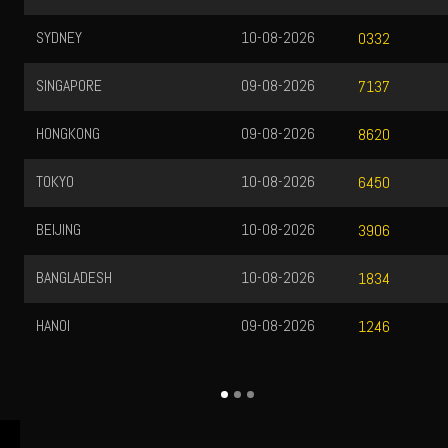
SYDNEY
10-08-2026
0332
SINGAPORE
09-08-2026
7137
HONGKONG
09-08-2026
8620
TOKYO
10-08-2026
6450
BEIJING
10-08-2026
3906
BANGLADESH
10-08-2026
1834
HANOI
09-08-2026
1246