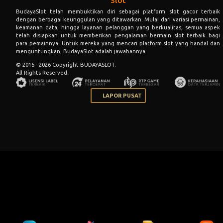
BudayaSlot telah membuktikan diri sebagai platform slot gacor terbaik
dengan berbagai keunggulan yang ditawarkan. Mulai dari variasi permainan,
keamanan data, hingga layanan pelanggan yang berkualitas, semua aspek
telah disiapkan untuk memberikan pengalaman bermain slot terbaik bagi
para pemainnya. Untuk mereka yang mencari platform slot yang handal dan
menguntungkan, BudayaSlot adalah jawabannya.
© 2015 - 2026 Copyright BUDAYASLOT.
All Rights Reserved.
LAPOR PUSAT