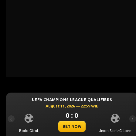
ONS LEAGUE QUALIFIERS
UEFA CHAMPIO
11, 2026 — 22:59 WIB
August 11
0 : 0
Previous
Ne
BET NOW
Union Saint-Gilloise
Kairat Almaty (n)