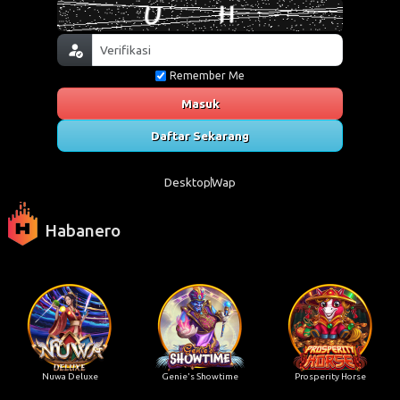
Remember Me
Masuk
Daftar Sekarang
Desktop
Wap
Habanero
Nuwa Deluxe
Genie's Showtime
Prosperity Horse