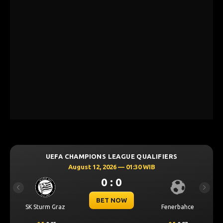
UEFA CHAMPIONS LEAGUE QUALIFIERS
August 12, 2026 — 01:30 WIB
0 : 0
Previous
Next
BET NOW
SK Sturm Graz
Fenerbahce