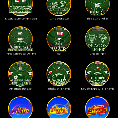
Baccarat Zero Commission
Caribbean Stud
Three Card Poker
Three Card Poker Deluxe
War
Dragon Tiger
American Blackjack
Blackjack (3 Hand)
Double Exposure (3 Hand)