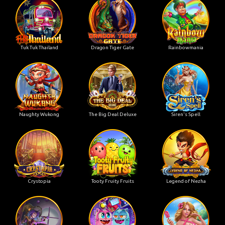
Tuk Tuk Thailand
Dragon Tiger Gate
Rainbowmania
Naughty Wukong
The Big Deal Deluxe
Siren's Spell
Crystopia
Tooty Fruity Fruits
Legend of Nezha