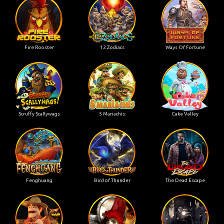
Fire Rooster
12 Zodiacs
Ways Of Fortune
Scruffy Scallywags
5 Mariachis
Cake Valley
Fenghuang
Bird of Thunder
The Dead Escape