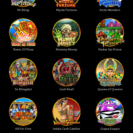
Mr Bling
Mystic Fortune
Arctic Wonders
Tower Of Pizza
Mummy Money
Pucker Up Prince
Sir Blingalot
Cash Reef
Queen of Queens
All For One
Indian Cash Catcher
Grape Escape