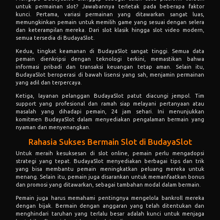
untuk permainan slot? Jawabannya terletak pada beberapa faktor
kunci. Pertama, variasi permainan yang ditawarkan sangat luas,
memungkinkan pemain untuk memilih game yang sesuai dengan selera
dan keterampilan mereka. Dari slot klasik hingga slot video modern,
semua tersedia di BudayaSlot.
Kedua, tingkat keamanan di BudayaSlot sangat tinggi. Semua data
pemain dienkripsi dengan teknologi terkini, memastikan bahwa
informasi pribadi dan transaksi keuangan tetap aman. Selain itu,
BudayaSlot beroperasi di bawah lisensi yang sah, menjamin permainan
yang adil dan terpercaya.
Ketiga, layanan pelanggan BudayaSlot patut diacungi jempol. Tim
support yang profesional dan ramah siap melayani pertanyaan atau
masalah yang dihadapi pemain, 24 jam sehari. Ini menunjukkan
komitmen BudayaSlot dalam menyediakan pengalaman bermain yang
nyaman dan menyenangkan.
Rahasia Sukses Bermain Slot di BudayaSlot
Untuk meraih kesuksesan di slot online, pemain perlu mengadopsi
strategi yang tepat. BudayaSlot menyediakan berbagai tips dan trik
yang bisa membantu pemain meningkatkan peluang mereka untuk
menang. Selain itu, pemain juga disarankan untuk memanfaatkan bonus
dan promosi yang ditawarkan, sebagai tambahan modal dalam bermain.
Pemain juga harus memahami pentingnya mengelola bankroll mereka
dengan bijak. Bermain dengan anggaran yang telah ditentukan dan
menghindari taruhan yang terlalu besar adalah kunci untuk menjaga