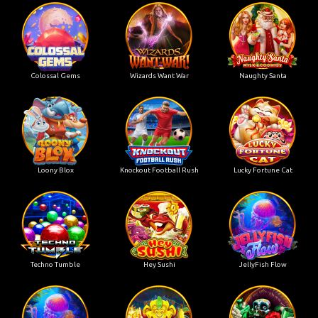
Colossal Gems
Wizards Want War
Naughty Santa
Loony Blox
Knockout Football Rush
Lucky Fortune Cat
Techno Tumble
Hey Sushi
JellyFish Flow