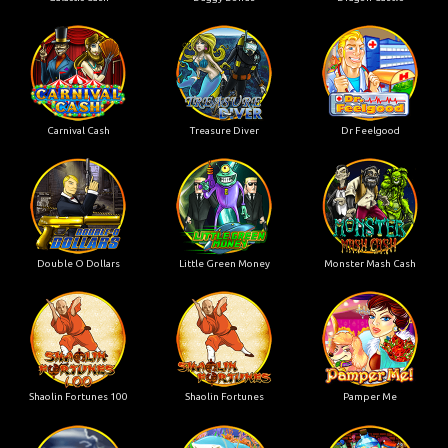
Carnival Cash
Treasure Diver
Dr Feelgood
Double O Dollars
Little Green Money
Monster Mash Cash
Shaolin Fortunes 100
Shaolin Fortunes
Pamper Me